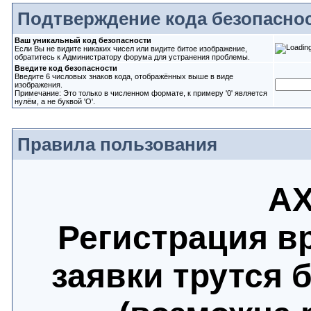
Подтверждение кода безопасно
Ваш уникальный код безопасности
Если Вы не видите никаких чисел или видите битое изображение,
обратитесь к Администратору форума для устранения проблемы.
Введите код безопасности
Введите 6 числовых знаков кода, отображённых выше в виде
изображения.
Примечание: Это только в численном формате, к примеру '0' является
нулём, а не буквой 'O'.
Правила пользования
АХ
Регистрация в
заявки трутся 