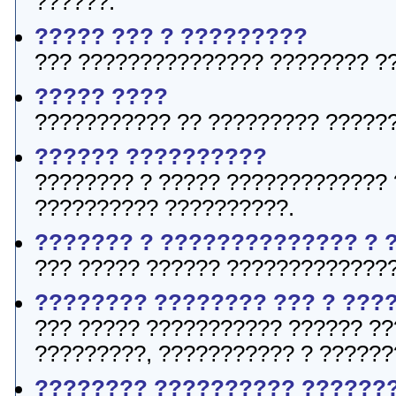
??????.
????? ??? ? ?????????
??? ??????????????? ???????? ?
????? ????
??????????? ?? ????????? ??????
?????? ??????????
???????? ? ????? ????????????? 
?????????? ??????????.
??????? ? ?????????????? ? 
??? ????? ?????? ??????????????
???????? ???????? ??? ? ???
??? ????? ??????????? ?????? ??
?????????, ??????????? ? ??????
???????? ?????????? ??????