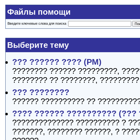
Файлы помощи
Введите ключевые слова для поиска
Выберите тему
??? ?????? ???? (PM)
???????? ?????? ?????????, ????
???????? ?? ????????, ?????????
??? ????????
?????? ?????????? ?? ??????????
???? ?????? ?????????? (???
?????????????? ?????????? ? ??
???????, ???????? ??????, ? ???