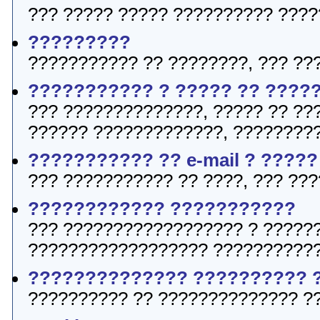
??? ????? ????? ?????????? ????
?????????
??????????? ?? ????????, ??? ??
??????????? ? ????? ?? ????
??? ??????????????, ????? ?? ???
?????? ?????????????, ?????????
??????????? ?? e-mail ? ????
??? ??????????? ?? ????, ??? ???
???????????? ???????????
??? ?????????????????? ? ?????
?????????????????? ???????????
?????????????? ?????????? 
?????????? ?? ?????????????? ?