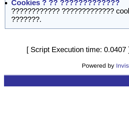
Cookies ? ?? ?????????????
???????????? ????????????? cook
???????.
[ Script Execution time: 0.0407
Powered by
Invi