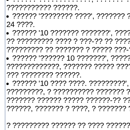
??????????? ??????.
?????? '???????? ????', ??????? 
24 ????.
?????? '10 ??????? ???????', ??
?? ????????? ???? ? ???-?? ?? ???
????????? ?? ??????? ? ????? ???-
?????? '?????? 10 ???????', ????
?????????????, ??????? ????? ???
??? ???????? ??????.
?????? '10 ???? ????. ?????????'
?????????, ? ?????????? ??????? 
??????? ?????? ????? ??????-?? ??
??????, ??????? ? ????, ? ???????
? ????????? ?????? ?? ???? ??????