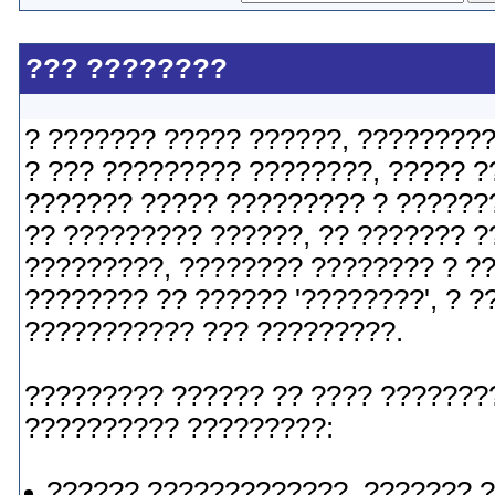
??? ????????
? ??????? ????? ??????, ????????? 
? ??? ????????? ????????, ????? ?
??????? ????? ????????? ? ??????
?? ????????? ??????, ?? ??????? ?
?????????, ???????? ???????? ? ??
???????? ?? ?????? '????????', ? ?
??????????? ??? ?????????.
????????? ?????? ?? ???? ????????
?????????? ?????????:
?????? ?????????????, ??????? 