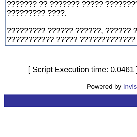
??????? ?? ??????? ????? ???????
????????? ????.
????????? ?????? ??????, ?????? 
??????????? ????? ????????????? 
[ Script Execution time: 0.0461
Powered by
Invi