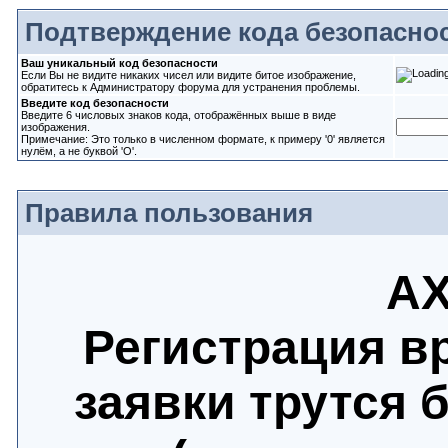
Подтверждение кода безопасно
Ваш уникальный код безопасности
Если Вы не видите никаких чисел или видите битое изображение,
обратитесь к Администратору форума для устранения проблемы.
Введите код безопасности
Введите 6 числовых знаков кода, отображённых выше в виде
изображения.
Примечание: Это только в численном формате, к примеру '0' является
нулём, а не буквой 'O'.
Правила пользования
АХ
Регистрация в
заявки трутся 