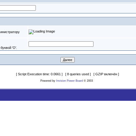
министратору
буквой 'O'.
[ Script Execution time: 0.0661 ] [ 8 queries used ] [ GZIP включён ]
Powered by
Invision Power Board
© 2003