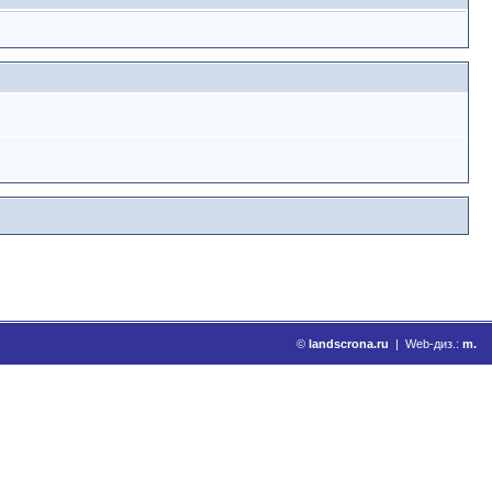
©
landscrona.ru
| Web-диз.:
m.