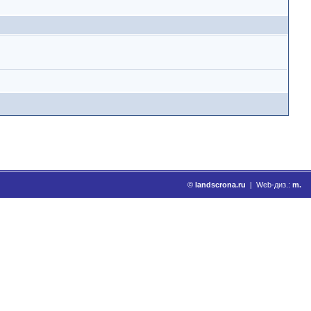
©
landscrona.ru
| Web-диз.:
m.