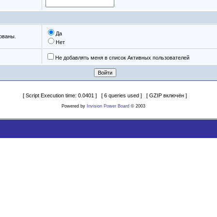
Да
ованы.
Нет
Не добавлять меня в список Активных пользователей
[ Script Execution time: 0.0401 ] [ 6 queries used ] [ GZIP включён ]
Powered by
Invision Power Board
© 2003