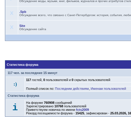
Обсуждение моды, музыки, книг, фильмов, журналов и прочих атрибутов стил
.Spb
X
Обсуждение всего, что связано с Санкт-Петербургом: история, события, лю
Site
X
Обсуждение сайта
Статистика форума
117 чел. за последние 15 минут
117
гостей,
0
пользователей и
0
скрытых пользователей
:)
Полный список по:
Последним действиям
,
Именам пользователей
Статистика форума
На форуме
760908
сообщений
i
Зарегистрировано
10768
пользователей
Приветствуем новичка по имени
fcts2009
Рекорд посещаемости форума -
15425
, зафиксирован -
25.03.2026, 1