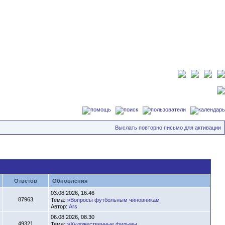
Выслать повторно письмо для активации
Ответов
Обновления
03.08.2026, 16.46
»
87963
Тема:
Вопросы футбольным чиновникам
Автор:
Ars
06.08.2026, 08.30
»
49321
Тема:
Художественные фильмы