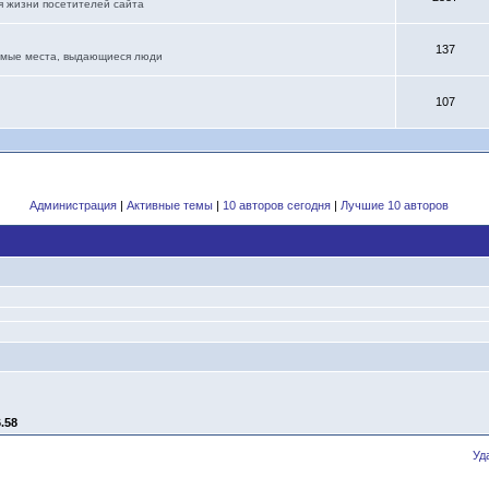
я жизни посетителей сайта
137
бимые места, выдающиеся люди
107
Администрация
|
Активные темы
|
10 авторов сегодня
|
Лучшие 10 авторов
6.58
Уд