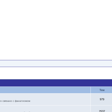
Тем
979
то связано с фанатизмом
2537