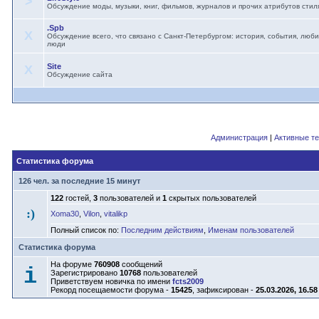
>
Обсуждение моды, музыки, книг, фильмов, журналов и прочих атрибутов стил
.Spb
X
Обсуждение всего, что связано с Санкт-Петербургом: история, события, лю
люди
Site
X
Обсуждение сайта
Администрация
|
Активные т
Статистика форума
126 чел. за последние 15 минут
122
гостей,
3
пользователей и
1
скрытых пользователей
:)
Xoma30
,
Vilon
,
vitalikp
Полный список по:
Последним действиям
,
Именам пользователей
Статистика форума
На форуме
760908
сообщений
i
Зарегистрировано
10768
пользователей
Приветствуем новичка по имени
fcts2009
Рекорд посещаемости форума -
15425
, зафиксирован -
25.03.2026, 16.58