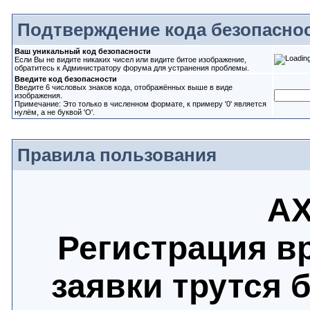
Подтверждение кода безопасно
Ваш уникальный код безопасности
Если Вы не видите никаких чисел или видите битое изображение,
обратитесь к Администратору форума для устранения проблемы.
Введите код безопасности
Введите 6 числовых знаков кода, отображённых выше в виде
изображения.
Примечание: Это только в численном формате, к примеру '0' является
нулём, а не буквой 'O'.
Правила пользования
АХ
Регистрация в
заявки трутся 