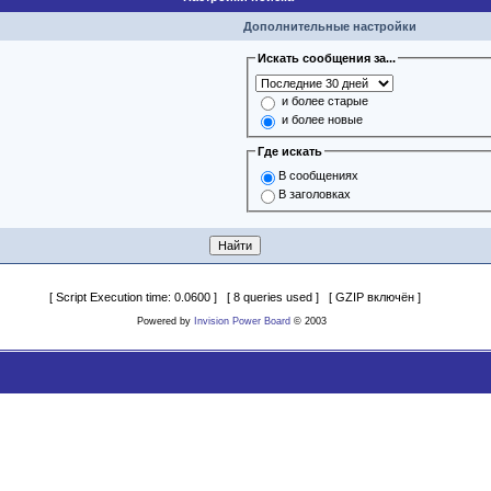
Дополнительные настройки
Искать сообщения за...
и более старые
и более новые
Где искать
В сообщениях
В заголовках
[ Script Execution time: 0.0600 ] [ 8 queries used ] [ GZIP включён ]
Powered by
Invision Power Board
© 2003