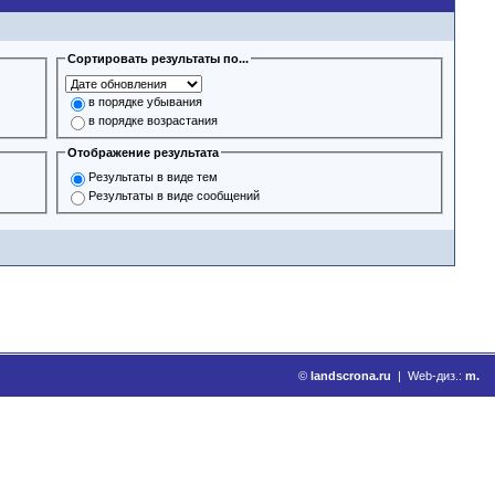
Сортировать результаты по...
в порядке убывания
в порядке возрастания
Отображение результата
Результаты в виде тем
Результаты в виде сообщений
©
landscrona.ru
| Web-диз.:
m.