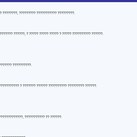
? ????????, ????????? ??????????? ?????????.
??????? ??????, ? ????? ????? ????? ? ????? ?????????? ??????.
??????? ??????????.
??????????? ? ??????? ?????? ?????????? ????????? ??????.
 ?????????????, ??????????? ?? ??????.