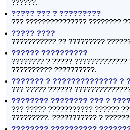
??????.
????? ??? ? ?????????
??? ??????????????? ???????? ?
????? ????
??????????? ?? ????????? ??????
?????? ??????????
???????? ? ????? ????????????? 
?????????? ??????????.
??????? ? ?????????????? ? 
??? ????? ?????? ??????????????
???????? ???????? ??? ? ???
??? ????? ??????????? ?????? ??
?????????, ??????????? ? ??????
???????? ?????????? ??????