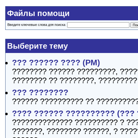
Файлы помощи
Введите ключевые слова для поиска
Выберите тему
??? ?????? ???? (PM)
???????? ?????? ?????????, ????
???????? ?? ????????, ?????????
??? ????????
?????? ?????????? ?? ??????????
???? ?????? ?????????? (???
?????????????? ?????????? ? ??
???????, ???????? ??????, ? ???