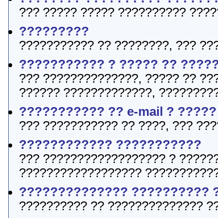
??? ????? ????? ?????????? ????
?????????
??????????? ?? ????????, ??? ??
??????????? ? ????? ?? ????
??? ??????????????, ????? ?? ???
?????? ?????????????, ?????????
??????????? ?? e-mail ? ????
??? ??????????? ?? ????, ??? ???
???????????? ???????????
??? ?????????????????? ? ?????
?????????????????? ???????????
?????????????? ?????????? 
?????????? ?? ?????????????? ?