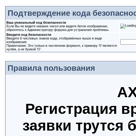
Подтверждение кода безопасно
Ваш уникальный код безопасности
Если Вы не видите никаких чисел или видите битое изображение,
обратитесь к Администратору форума для устранения проблемы.
Введите код безопасности
Введите 6 числовых знаков кода, отображённых выше в виде
изображения.
Примечание: Это только в численном формате, к примеру '0' является
нулём, а не буквой 'O'.
Правила пользования
АХ
Регистрация в
заявки трутся 