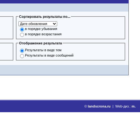
Сортировать результаты по...
в порядке убывания
в порядке возрастания
Отображение результата
Результаты в виде тем
Результаты в виде сообщений
©
landscrona.ru
| Web-диз.:
m.