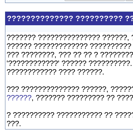
?????????????? ?????????? ?
??????? ??????????????? ??????, 
?????? ????????????? ?????????? 
??? ????????, ??? ?? ?? ? ????????
'????????????' ?????? ??????????. 
???????????? ???? ??????.
??? ?????????????? ??????, ?????
??????
, ??????? ????????? ?? ???
? ?????????? ??????????? ?? ????
???.