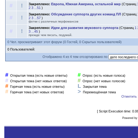
Закреплено:
Европа, Южная Америка, остальной мир
(Страниц
#
!
2
3
...51
)
Закреплено:
Обсуждение суппорта других команд ПЛ
(Страниц
#
!
2
3
...57
)
фотки с различных перфомансов
Закреплено:
Идеи для развития звукового суппорта
(Страниц
1
#
!
3
...45
)
прежде чем писать, подумай.
0 Чел. просматривают этот форум (0 Гостей, 0 Скрытых пользователей)
0 Пользователей:
Отображено 4 из 4 тем отсортировано по
#
#
Открытая тема (есть новые ответы)
Опрос (есть новые голоса)
#
#
Открытая тема (нет новых ответов)
Опрос (нет новых голосов)
#
L
Горячая тема (есть новые ответы)
Закрытая тема
#
>
Горячая тема (нет новых ответов)
Перемещённая тема
Отметить 
[ Script Execution time: 0.
Powered b